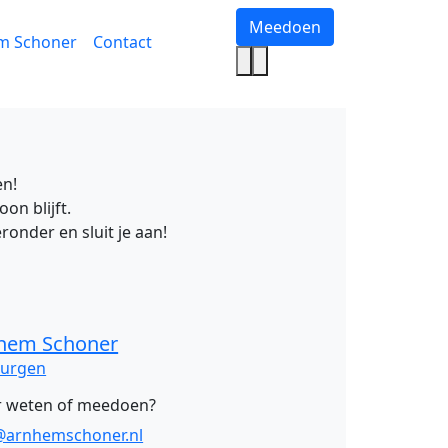
Meedoen
m Schoner
Contact
en!
on blijft.
eronder en sluit je aan!
hem Schoner
urgen
 weten of meedoen?
@arnhemschoner.nl