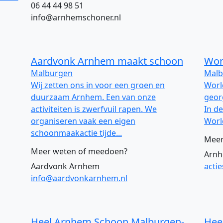
06 44 44 98 51
info@arnhemschoner.nl
Aardvonk Arnhem maakt schoon
Wor
Malburgen
Malb
Wij zetten ons in voor een groen en
Worl
duurzaam Arnhem. Een van onze
geor
activiteiten is zwerfvuil rapen. We
In d
organiseren vaak een eigen
Worl
schoonmaakactie tijde...
Meer
Meer weten of meedoen?
Arnh
Aardvonk Arnhem
acti
info@aardvonkarnhem.nl
Heel Arnhem Schoon Malburgen-
Hee