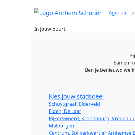
Agenda
I
In jouw buurt
Fi
Samen met
Ben je benieuwd welke a
Kies jouw stadsdeel
Schuytgraaf, Elderveld
Elden, De Laar
Rijkerswoerd, Kronenburg, Vredenbu
Malburgen
Centrum, Spijkerkwartier, Arnhemse 